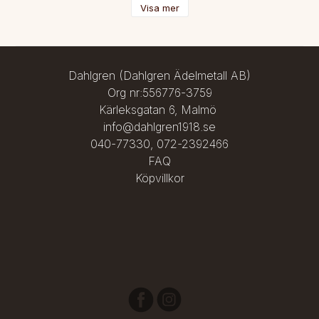
Leveranstid:

Visa mer
2-5 dagar

Frakt:

Alltid fri frakt. Spårbar post på beställningar över 1000 kr.
Dahlgren (Dahlgren Ädelmetall AB)
Org nr:556776-3759
Kärleksgatan 6, Malmö
info@dahlgren1918.se
040-77330
,
072-2392466
FAQ
Köpvillkor