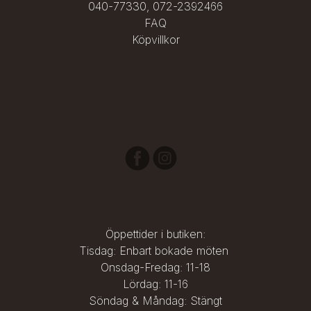
040-77330
,
072-2392466
Tigeröga är en skyddande sten med harmoniserande energi 
FAQ
som beskyddar haven och ser till att de består, friska och 
Köpvillkor
trygga.

Visste du att 100 000 marina däggdjur och sköldpaddor dör 
varje år av att ha ätit eller fastnat i plast i havet?

För mer information: theperfectworld.com/se/project-ocean-
3
Öppettider i butiken:
Tisdag: Enbart bokade möten
Onsdag-Fredag: 11-18
Lördag: 11-16
Söndag & Måndag: Stängt