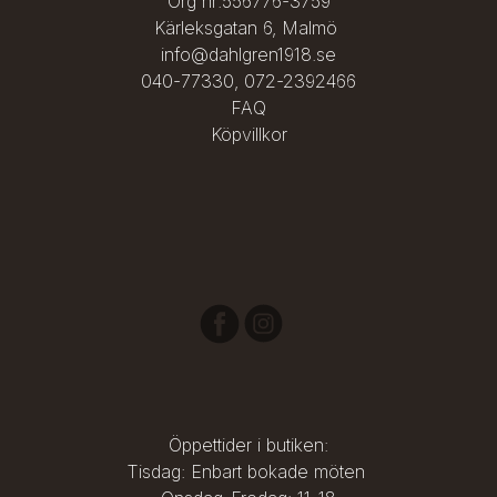
Org nr:556776-3759
Ädelsten:

Kärleksgatan 6, Malmö
Briljantslipad naturlig champagnefärgad diamant, 0,15 ct

Ringen finns även tillgänglig med andra ädelstenar efter 
info@dahlgren1918.se
önskemål.

040-77330
,
072-2392466
Gravyr:

FAQ
Ringen kan beställas med invändig gravyr i ett rakt typsnitt.

Köpvillkor
Leveranstid:

4 veckor

Frakt:

Alltid fri frakt. Spårbar leverans på beställningar över 1000 kr. 
Öppettider i butiken:
Tisdag: Enbart bokade möten