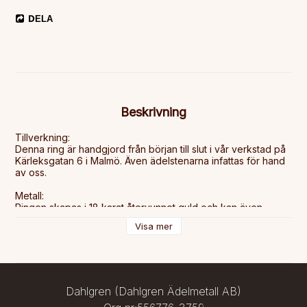
DELA
Beskrivning
Tillverkning:

Denna ring är handgjord från början till slut i vår verkstad på 
Kärleksgatan 6 i Malmö. Även ädelstenarna infattas för hand 
av oss.

Metall:

Ringen skapas i 18 karat återvunnet guld och kan även 
beställas i vitguld.

Visa mer
Beskrivning: 

Ringprofil: Kupad 

Bredd: 2 mm

Höjd 1,5 mm

Fattning: 4 klor 

Dahlgren (Dahlgren Ädelmetall AB)