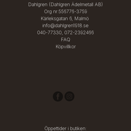
Silver är ett mjukt material och gör det möjligt att forma 
Dahlgren (Dahlgren Ädelmetall AB)
armringen till önskad storlek.
Org nr:556776-3759
Kärleksgatan 6, Malmö
info@dahlgren1918.se
040-77330
,
072-2392466
FAQ
Köpvillkor
Öppettider i butiken: