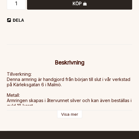
KÖP
DELA
Beskrivning
Tillverkning:

Denna armring är handgjord från början till slut i vår verkstad 
på Kärleksgatan 6 i Malmö.

Metall:

Armringen skapas i återvunnet silver och kan även beställas i 
guld 18 karat.

Visa mer
Beskrivning:

Profil: Rak 

Bredd: 7 mm

Yta: Blankpolerad
