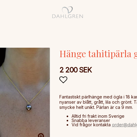
Hänge tahitipärla 
2 200 SEK
Lägg till i favoritlista
Fantastiskt pärlhänge med ögla i 18 kar
nyanser av blått, grått, lila och grönt. 
Alltid fri frakt inom Sverige
Snabba leveranser
Vid frågor kontakta
order@dahlg