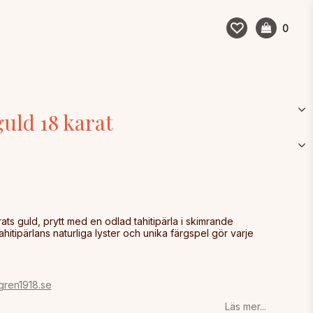
0
guld 18 karat
n
ats guld, prytt med en odlad tahitipärla i skimrande
Tahitipärlans naturliga lyster och unika färgspel gör varje
ren1918.se
Läs mer...