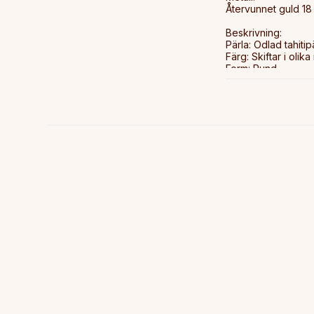
Återvunnet guld 18 
Beskrivning:

Pärla: Odlad tahitipä
Färg: Skiftar i olika
Form: Rund

Storlek på pärla: C
Leveranstid:

2-5 dagar

Frakt:

Alltid fri frakt. Sp