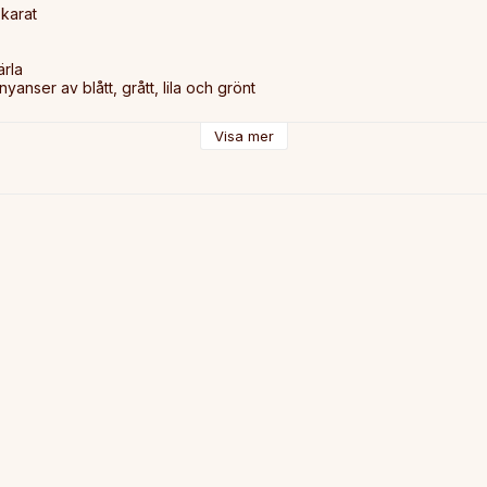
karat

rla

 nyanser av blått, grått, lila och grönt

a 9 mm

Visa mer
årbar leverans på beställningar över 1000 kr.