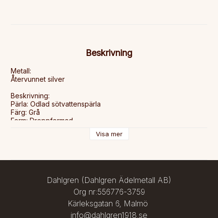
Beskrivning
Metall:

Återvunnet silver

Beskrivning:

Pärla: Odlad sötvattenspärla

Färg: Grå

Form: Droppformad

Storlek på pärla: 12-13 mm

Visa mer
Leveranstid:

2-5 dagar

Frakt:

Alltid fri frakt. Spårbar leverans på beställningar över 1000 kr.
Dahlgren (Dahlgren Ädelmetall AB)
Org nr:556776-3759
Kärleksgatan 6, Malmö
info@dahlgren1918.se