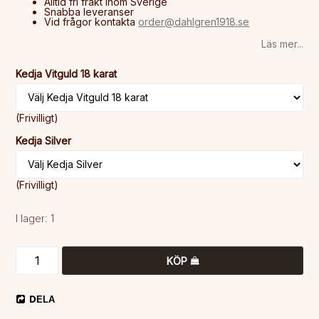
Alltid fri frakt inom Sverige
Snabba leveranser
Vid frågor kontakta
order@dahlgren1918.se
Läs mer...
Kedja Vitguld 18 karat
(Frivilligt)
Kedja Silver
(Frivilligt)
I lager: 1
KÖP
DELA