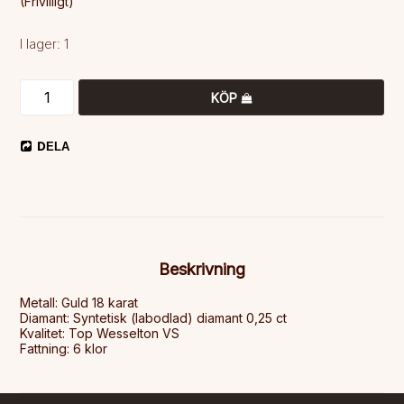
(Frivilligt)
I lager: 1
KÖP
DELA
Beskrivning
Metall: Guld 18 karat

Diamant: Syntetisk (labodlad) diamant 0,25 ct

Kvalitet: Top Wesselton VS

Fattning: 6 klor